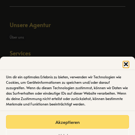
Unsere Agentur
Über uns
Services
SEO Agentic OS
Individuelle SEO Automation
Um dir ein optimales Erlebnis zu bieten, verwenden wir Technologien wie
Cookies, um Geräteinformationen zu speichern und/oder darauf
Connecten
zuzugreifen. Wenn du diesen Technologien zustimmst, können wir Daten wie
das Surfverhalten oder eindeutige IDs auf dieser Website verarbeiten. Wenn
du deine Zustimmung nicht erteilst oder zurückziehst, können bestimmte
YouTube
Merkmale und Funktionen beeinträchtigt werden.
Instagram
LinkedIn
Akzeptieren