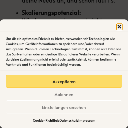
deine Needs an, und schon läuft’s.
Skalierungspotenzial:
Wiederverwenden spart nicht nur
Zeit, sondern stellt sicher, dass
deine Prozesse fehlerfrei skalieren.
Um dir ein optimales Erlebnis zu bieten, verwenden wir Technologien wie
Kein Neuerfinden des Rads –
Cookies, um Geräteinformationen zu speichern und/oder darauf
zuzugreifen. Wenn du diesen Technologien zustimmst, können wir Daten wie
einfach anpassen und erweitern.
das Surfverhalten oder eindeutige IDs auf dieser Website verarbeiten. Wenn
du deine Zustimmung nicht erteilst oder zurückziehst, können bestimmte
Tipp für Einsteiger:
Schau in
Merkmale und Funktionen beeinträchtigt werden.
Community-Foren nach, da findest
du oft erprobte Templates, die du
Akzeptieren
direkt in deine No-Code KI
Workflows integrieren kannst.
Ablehnen
Es ist fast zu einfach, oder? Aber genau das macht
Einstellungen ansehen
No-Code so powerful: Du baust komplexe Systeme,
ohne ins Schwitzen zu kommen.
Cookie-Richtlinie
Datenschutz
Impressum