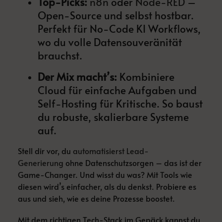
Top-Picks:
n8n
oder
Node-RED
–
Open-Source und selbst hostbar.
Perfekt für No-Code KI Workflows,
wo du volle Datensouveränität
brauchst.
Der Mix macht’s:
Kombiniere
Cloud für einfache Aufgaben und
Self-Hosting für Kritische. So baust
du robuste, skalierbare Systeme
auf.
Stell dir vor, du
automatisierst Lead-
Generierung
ohne Datenschutzsorgen – das ist der
Game-Changer. Und wisst du was? Mit Tools wie
diesen wird’s einfacher, als du denkst. Probiere es
aus und sieh, wie es deine Prozesse boostet.
Mit dem richtigen Tech-Stack im Gepäck kannst du