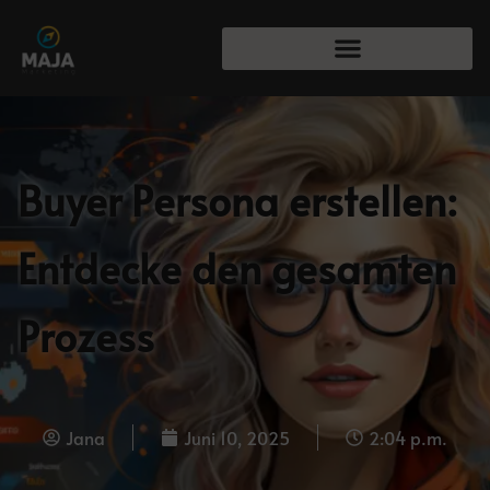
83%
Buyer Persona erstellen:
Entdecke den gesamten
Prozess
Jana
Juni 10, 2025
2:04 p.m.