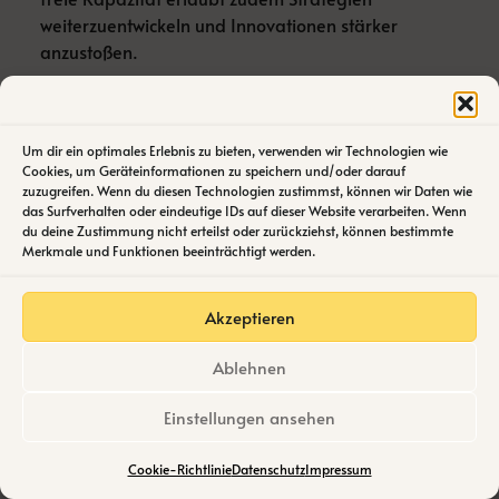
weiterzuentwickeln und Innovationen stärker
anzustoßen.
Indem Du lernst und verstehst, wie ChatGPT wirklich
funktioniert und integriert wird (Stichwort „ChatGPT
Erklärung“), positionierst Du Dich optimal für
Um dir ein optimales Erlebnis zu bieten, verwenden wir Technologien wie
Cookies, um Geräteinformationen zu speichern und/oder darauf
erfolgreiche digital gestützte Prozessoptimierung.
zuzugreifen. Wenn du diesen Technologien zustimmst, können wir Daten wie
In einer digitalen Welt voller Veränderungen stellt
das Surfverhalten oder eindeutige IDs auf dieser Website verarbeiten. Wenn
genau das nämlich einen entscheidenden
du deine Zustimmung nicht erteilst oder zurückziehst, können bestimmte
Merkmale und Funktionen beeinträchtigt werden.
Wettbewerbsvorteil dar.
Akzeptieren
Risiken, Ethik und Recht:
Ablehnen
Worauf Du bei der Nutzung
Einstellungen ansehen
von ChatGPT achten musst
Cookie-Richtlinie
Datenschutz
Impressum