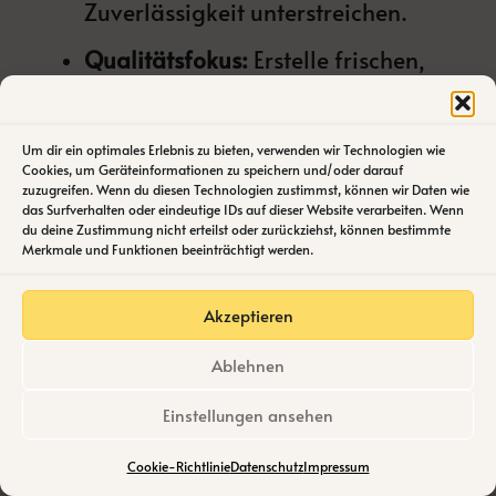
Zuverlässigkeit unterstreichen.
Qualitätsfokus:
Erstelle frischen,
fundierten Content. KI merkt, wenn
etwas veraltet ist.
Um dir ein optimales Erlebnis zu bieten, verwenden wir Technologien wie
E-E-A-T anpassen:
Ergänze
Cookies, um Geräteinformationen zu speichern und/oder darauf
persönliche Einblicke oder Case
zuzugreifen. Wenn du diesen Technologien zustimmst, können wir Daten wie
das Surfverhalten oder eindeutige IDs auf dieser Website verarbeiten. Wenn
Studies, um Experience zu
du deine Zustimmung nicht erteilst oder zurückziehst, können bestimmte
demonstrieren.
Merkmale und Funktionen beeinträchtigt werden.
Es ist normal, hier skeptisch zu sein – aber hey, es
Akzeptieren
funktioniert. Deine SEO wird dadurch robuster.
Ablehnen
Keyword-Strategie: Natürliche
Einstellungen ansehen
Sprache statt exakter Phrasen
Cookie-Richtlinie
Datenschutz
Impressum
Vergiss exakte Keywords; denk an Gespräche.