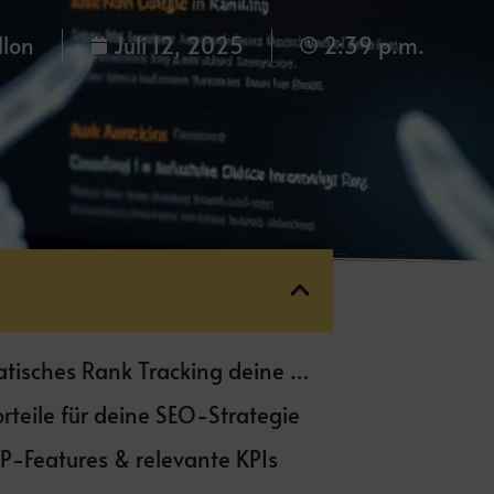
llon
Juli 12, 2025
2:39 p.m.
Dein SEO-Blindflug endet hier – wie automatisches Rank Tracking deine Sichtbarkeit rettet
rteile für deine SEO-Strategie
P-Features & relevante KPIs