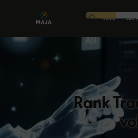
12%
Home
SEO 
Rank Tra
vo