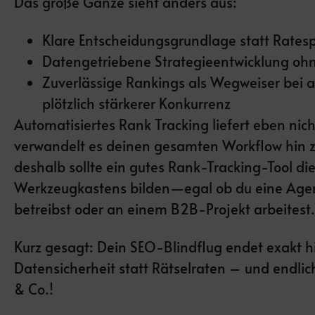
Das große Ganze sieht anders aus:
Klare Entscheidungsgrundlage statt Ratesp
Datengetriebene Strategieentwicklung oh
Zuverlässige Rankings als Wegweiser bei 
plötzlich stärkerer Konkurrenz
Automatisiertes Rank Tracking liefert eben nic
verwandelt es deinen gesamten Workflow hin zu
deshalb sollte ein gutes Rank-Tracking-Tool di
Werkzeugkastens bilden—egal ob du eine Agen
betreibst oder an einem B2B-Projekt arbeitest.
Kurz gesagt: Dein SEO-Blindflug endet exakt hie
Datensicherheit statt Rätselraten – und endlich
& Co.!