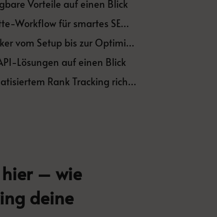
bare Vorteile auf einen Blick
Rank Tracking automatisieren: Dein 5-Schritte-Workflow für smartes SEO-Monitoring
Best Practices: So nutzt du deinen Rank Tracker vom Setup bis zur Optimierung
 API-Lösungen auf einen Blick
Fazit & Umsetzung: So startest du mit automatisiertem Rank Tracking richtig durch
hier – wie
ing deine