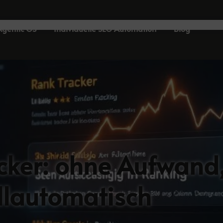
Agentic OS
Individuelle SEO Automation
Blog
cker: ohne Aufwand
llautomatisch