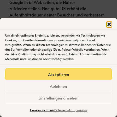
Google liebt Webseiten, die Nutzer
zufriedenstellen. Eine gute UX erhöht die
Aufenthaltsdauer deiner Besucher und verbessert
messbar deine Platzierung in den Suchergebnissen.
Denn was ist das Ziel der meisten Menschen beim
Besuch einer Website? Genau – schnell genau das
Um dir ein optimales Erlebnis zu bieten, verwenden wir Technologien wie
zu finden, was sie suchen, am besten möglichst
Cookies, um Geräteinformationen zu speichern und/oder darauf
zuzugreifen. Wenn du diesen Technologien zustimmst, können wir Daten wie
persönlich und relevant aufbereitet.
das Surfverhalten oder eindeutige IDs auf dieser Website verarbeiten. Wenn
du deine Zustimmung nicht erteilst oder zurückziehst, können bestimmte
Merkmale und Funktionen beeinträchtigt werden.
Akzeptieren
Ablehnen
Einstellungen ansehen
Cookie-Richtlinie
Datenschutz
Impressum