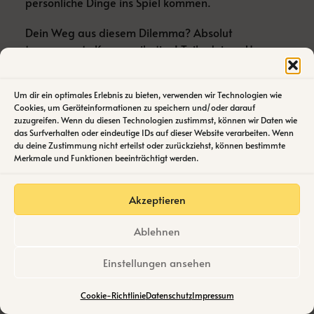
persönliche Dinge ins Spiel kommen.
Dein Weg aus diesem Dilemma? Absolut
transparente Kommunikation! Teile deinen Usern
klar und verständlich mit,
du nutzt und warum,
Um dir ein optimales Erlebnis zu bieten, verwenden wir Technologien wie
welche Daten
Cookies, um Geräteinformationen zu speichern und/oder darauf
,
wie sie geschützt werden
zuzugreifen. Wenn du diesen Technologien zustimmst, können wir Daten wie
und gib ihnen stets volle Kontrolle darüber
das Surfverhalten oder eindeutige IDs auf dieser Website verarbeiten. Wenn
du deine Zustimmung nicht erteilst oder zurückziehst, können bestimmte
zurück.
Merkmale und Funktionen beeinträchtigt werden.
Das schafft Vertrauen, reduziert Hemmschwellen
und steigert langfristig sogar die Bereitschaft zur
Datenteilung.
Akzeptieren
Ablehnen
Nicht zu persönlich bitte!
Einstellungen ansehen
Vielleicht kennst du das selbst: Du bekommst
personalisierte Angebote präsentiert, bei denen dir
Cookie-Richtlinie
Datenschutz
Impressum
mulmig wird. Beispiele gibt’s genügend. Von