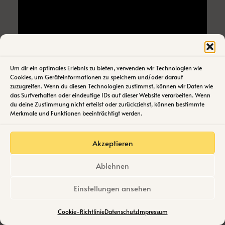
Um dir ein optimales Erlebnis zu bieten, verwenden wir Technologien wie
Cookies, um Geräteinformationen zu speichern und/oder darauf
Airtable in Aktion: 5
zuzugreifen. Wenn du diesen Technologien zustimmst, können wir Daten wie
das Surfverhalten oder eindeutige IDs auf dieser Website verarbeiten. Wenn
praktische Use Cases für
du deine Zustimmung nicht erteilst oder zurückziehst, können bestimmte
Merkmale und Funktionen beeinträchtigt werden.
automatisiertes Marketing
Akzeptieren
Stell dir vor, du lässt den lästigen Copy-Paste-
Ablehnen
Alltag hinter dir und setzt stattdessen auf smarte
Marketing Automatisierung mit Airtable. In der
Einstellungen ansehen
Praxis zeigt sich, wie diese
No-Code-Plattform
echte Workflows revolutioniert
. Hier sind einige
Cookie-Richtlinie
Datenschutz
Impressum
typische Anwendungsfälle, die deine Produktivität